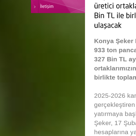
Konya Şeker 
933 ton panca
327 Bin TL ay
ortaklarımızı
birlikte topl
2025-2026 kam
gerçekleştiren
yatırmaya baş
Şeker, 17 Şuba
hesaplarına y