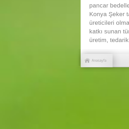
pancar bedeller
Konya Şeker t
üreticileri ol
katkı sunan tüm
üretim, tedarik