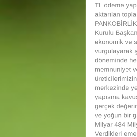
TL ödeme yapıl
aktarılan topl
PANKOBİRLİK G
Kurulu Başkanı
ekonomik ve so
vurgulayarak 
döneminde hem
memnuniyet ver
üreticilerimizi
merkezinde yer 
yapısına kavuş
gerçek değerini
ve yoğun bir g
Milyar 484 Mi
Verdikleri eme