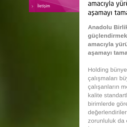
Anadolu Birlik
güçlendirmek 
amacıyla yürü
aşamayı tama
Holding bünyes
çalışmaları bü
çalışanların m
kalite standar
birimlerde göre
değerlendirile
zorunluluk da e