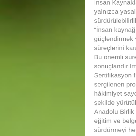
İnsan Kaynakla
yalnızca yasal
sürdürülebilir
“İnsan kaynağım
güçlendirmek v
süreçlerini kar
Bu önemli süre
sonuçlandırılm
Sertifikasyon 
sergilenen pr
hâkimiyet sayes
şekilde yürütü
Anadolu Birli
eğitim ve belg
sürdürmeyi hed